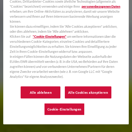
Cookies, Drittanbieter-Cookies sowie ähnliche Technologien (allgemein als
"Cookies" bezeichnet) verwenden und einige Ihrer
personenbezogenen Daten
erheben, um Ihre Online-Aktivitäten zu analysieren, damit wir unsere Website
verbessern und Ihnen auf Ihren Interessen basierende Werbung anzeigen
können.
Sie können dazu einwilligen, indem Sie "Alle Cookies akzeptieren" anklicken,
oder dies ablehnen, indem Sie "Alle ablehnen" anklicken.
Klicken Sie auf
"Cookie-Einstellungen"
um weitere Informationen über die
verschiedenen Cookie-Kategorien, einzelne Cookies und detailliertere
Einstellungsmöglichkeiten zu erhalten. Sie können Ihre Einwilligung zu jeder
Zeit in Ihren Cookie-Einstellungen widerruf bzw. anpassen.
In einigen Fällen können die Nutzungsdaten der Webseite außerhalb der
EU/des EWR übermittelt werden (z. B. in die USA, wo Behörden auf Ihre Daten
zugreifen können) und von verbundenen Unternehmen/Partnern für deren
eigene Zwecke verarbeitet werden (wie z. B. von Google LLC mit "Google
Analytics" für eigene Analysezwecke).
Alle ablehnen
Alle Cookies akzeptieren
Cookie-Einstellungen