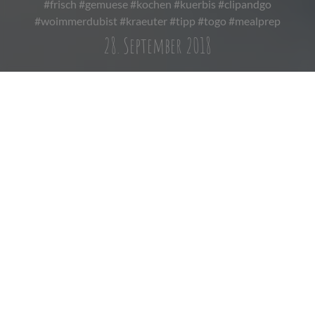
#frisch #gemuese #kochen #kuerbis #clipandgo
#woimmerdubist #kraeuter #tipp #togo #mealprep
28. September 2018
ROH MARINIERTER
KÜRBIS MIT
GEGRILLTEM HALLOUMI
UND OLIVEN
Wie angekündigt, soll das nächste To-Go-Rezept nicht lange
auf sich warten lassen. Denn die leckeren Rezepte vom Koch
Boris Lechner sind ein absolutes Probiermuss für alle, die ihr
Essen gerne mitnehmen. Dieses Rezept ist ein saisonales
Gericht, welches perfekt zu dem kommenden Herbstfeeling