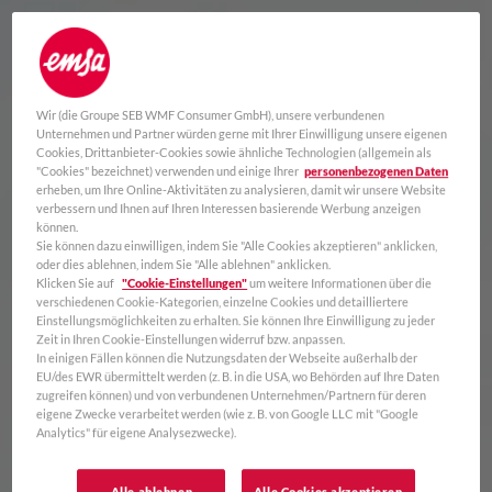
Wir (die Groupe SEB WMF Consumer GmbH), unsere verbundenen
Unternehmen und Partner würden gerne mit Ihrer Einwilligung unsere eigenen
Cookies, Drittanbieter-Cookies sowie ähnliche Technologien (allgemein als
"Cookies" bezeichnet) verwenden und einige Ihrer
personenbezogenen Daten
erheben, um Ihre Online-Aktivitäten zu analysieren, damit wir unsere Website
verbessern und Ihnen auf Ihren Interessen basierende Werbung anzeigen
können.
Sie können dazu einwilligen, indem Sie "Alle Cookies akzeptieren" anklicken,
oder dies ablehnen, indem Sie "Alle ablehnen" anklicken.
Klicken Sie auf
"Cookie-Einstellungen"
um weitere Informationen über die
verschiedenen Cookie-Kategorien, einzelne Cookies und detailliertere
Einstellungsmöglichkeiten zu erhalten. Sie können Ihre Einwilligung zu jeder
Zeit in Ihren Cookie-Einstellungen widerruf bzw. anpassen.
In einigen Fällen können die Nutzungsdaten der Webseite außerhalb der
EU/des EWR übermittelt werden (z. B. in die USA, wo Behörden auf Ihre Daten
zugreifen können) und von verbundenen Unternehmen/Partnern für deren
eigene Zwecke verarbeitet werden (wie z. B. von Google LLC mit "Google
Analytics" für eigene Analysezwecke).