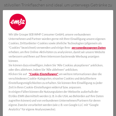
stilvollen Trinkflaschen sind ideal, um unterwegs Getränke zu
genießen. Das 100 % auslaufsichere Design sorgt für einen
sicheren Transport in der Tasche. Der geschützte Trinkrand
und die spülmaschinengeeigneten Teile sorgen für perfekte
Hygiene, während die herausragende Isolierung
Wir (die Groupe SEB WMF Consumer GmbH), unsere verbundenen
Heißgetränke warm und Kaltgetränke gekühlt hält. Und das
Unternehmen und Partner würden gerne mit Ihrer Einwilligung unsere eigenen
Beste: Alle beYou Deckel, Tragebänder, Sleeves und
Cookies, Drittanbieter-Cookies sowie ähnliche Technologien (allgemein als
"Cookies" bezeichnet) verwenden und einige Ihrer
personenbezogenen Daten
Flaschenkörper in verschiedenen Größen können
erheben, um Ihre Online-Aktivitäten zu analysieren, damit wir unsere Website
untereinander kombiniert werden.
verbessern und Ihnen auf Ihren Interessen basierende Werbung anzeigen
können.
Sie können dazu einwilligen, indem Sie "Alle Cookies akzeptieren" anklicken,
oder dies ablehnen, indem Sie "Alle ablehnen" anklicken.
Klicken Sie auf
"Cookie-Einstellungen"
um weitere Informationen über die
verschiedenen Cookie-Kategorien, einzelne Cookies und detailliertere
Einstellungsmöglichkeiten zu erhalten. Sie können Ihre Einwilligung zu jeder
Zeit in Ihren Cookie-Einstellungen widerruf bzw. anpassen.
In einigen Fällen können die Nutzungsdaten der Webseite außerhalb der
EU/des EWR übermittelt werden (z. B. in die USA, wo Behörden auf Ihre Daten
zugreifen können) und von verbundenen Unternehmen/Partnern für deren
eigene Zwecke verarbeitet werden (wie z. B. von Google LLC mit "Google
Analytics" für eigene Analysezwecke).