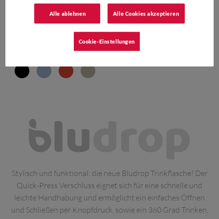
BEYOU
Alle ablehnen
Alle Cookies akzeptieren
TWIST BOTTLE
Cookie-Einstellungen
0,5L | 0,7 L
Stylisch und funktional: die neue Bludrop Trinkflasche! Der
Quick-Press Verschluss eignet sich für eine schnelle und
leichte Handhabung und ermöglicht ein einfaches Öffnen
und Schließen per Knopfdruck, sowie ein 360 Grad Trinken.