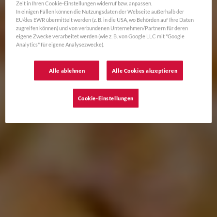
Zeit in Ihren Cookie-Einstellungen widerruf bzw. anpassen.
In einigen Fällen können die Nutzungsdaten der Webseite außerhalb der
EU/des EWR übermittelt werden (z. B. in die USA, wo Behörden auf Ihre Daten
zugreifen können) und von verbundenen Unternehmen/Partnern für deren
eigene Zwecke verarbeitet werden (wie z. B. von Google LLC mit "Google
Analytics" für eigene Analysezwecke).
Alle ablehnen
Alle Cookies akzeptieren
Cookie-Einstellungen