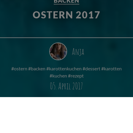
BACKEN
OSTERN 2017
Anja
#ostern #backen #karottenkuchen #dessert #karotten
#kuchen #rezept
05. April 2017
KAROTTEN FÜR DEN
OSTERHASEN,