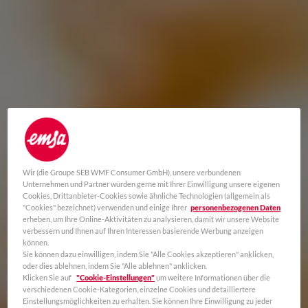
Wir (die Groupe SEB WMF Consumer GmbH), unsere verbundenen
Unternehmen und Partner würden gerne mit Ihrer Einwilligung unsere eigenen
Cookies, Drittanbieter-Cookies sowie ähnliche Technologien (allgemein als
"Cookies" bezeichnet) verwenden und einige Ihrer
personenbezogenen Daten
erheben, um Ihre Online-Aktivitäten zu analysieren, damit wir unsere Website
verbessern und Ihnen auf Ihren Interessen basierende Werbung anzeigen
können.
Sie können dazu einwilligen, indem Sie "Alle Cookies akzeptieren" anklicken,
oder dies ablehnen, indem Sie "Alle ablehnen" anklicken.
Klicken Sie auf
"Cookie-Einstellungen"
um weitere Informationen über die
verschiedenen Cookie-Kategorien, einzelne Cookies und detailliertere
Einstellungsmöglichkeiten zu erhalten. Sie können Ihre Einwilligung zu jeder