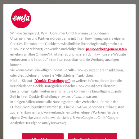
Wir (die Groupe SEB WMF Consumer GmbH), unsere verbundenen
Unternehmen und Partner würden gerne mit Ihrer Einwilligung unsere eigenen
Cookies, Drittanbieter-Cookies sowie ähnliche Technologien (allgemein als
"Cookies" bezeichnet) verwenden und einige Ihrer
personenbezogenen Daten
erheben, um Ihre Online-Aktivitäten zu analysieren, damit wir unsere Website
verbessern und Ihnen auf Ihren Interessen basierende Werbung anzeigen
können.
Sie können dazu einwilligen, indem Sie "Alle Cookies akzeptieren" anklicken,
oder dies ablehnen, indem Sie "Alle ablehnen" anklicken.
Klicken Sie auf
"Cookie-Einstellungen"
um weitere Informationen über die
verschiedenen Cookie-Kategorien, einzelne Cookies und detailliertere
Einstellungsmöglichkeiten zu erhalten. Sie können Ihre Einwilligung zu jeder
Zeit in Ihren Cookie-Einstellungen widerruf bzw. anpassen.
In einigen Fällen können die Nutzungsdaten der Webseite außerhalb der
EU/des EWR übermittelt werden (z. B. in die USA, wo Behörden auf Ihre Daten
zugreifen können) und von verbundenen Unternehmen/Partnern für deren
eigene Zwecke verarbeitet werden (wie z. B. von Google LLC mit "Google
Analytics" für eigene Analysezwecke).