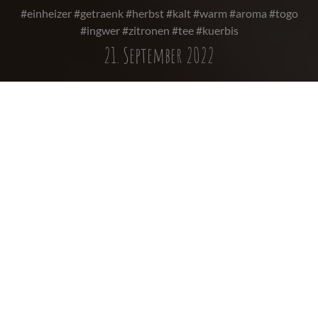
#einheizer #getraenk #herbst #kalt #warm #aroma #togo
#ingwer #zitronen #tee #kuerbis
21. September 2022
FÜR GEMÜTLICHE
MOMENTE
Der Herbst zieht langsam aber sicher ein, die Tage werden
kürzer und die Blätter färben sich in die unterschiedlichsten
Rot- und Orangeschattierungen und segeln langsam zu
Boden. Auch die Temperaturen fallen, sodass die Zeit für
Gemütlichkeit zurückkehrt und von uns herbeigesehnt wird.
Diese Jahreszeit könnt ihr am besten genießen, indem ihr
herbstliche Spaziergänge an der frischen Luft macht, euch
eine Kerze anzündet und ein gutes Buch lest oder aber einen