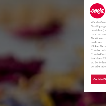
Wir (die Gro
Einwilligung
bezeichnet) 
damit wir un
Sie können da
anklicken.
Klicken Sie a
Cookies und d
Cookie-Einst
In einigen Fä
wo Behörden 
verarbeitet w
Cookie-Ei