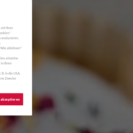
mit Ihrer
Cookies"
 analysieren,
.
 "Alle ablehnen"
ien, einzelne
 in Ihren
B. in die USA,
gene Zwecke
 akzeptieren