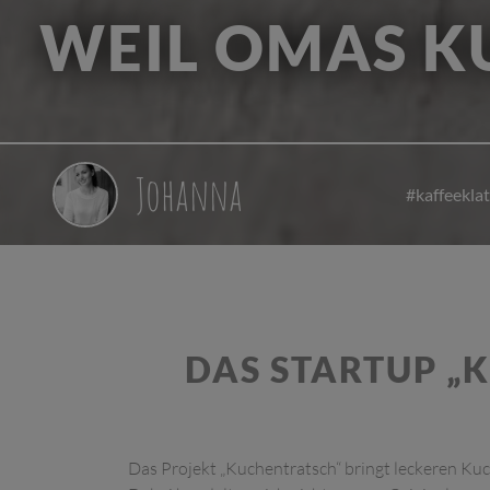
WEIL OMAS K
Johanna
#kaffeekla
DAS STARTUP „
Das Projekt „Kuchentratsch“ bringt leckeren K
neuer Lebensabschnitt, der nicht selten mit dem 