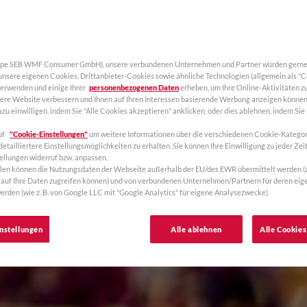
upe SEB WMF Consumer GmbH), unsere verbundenen Unternehmen und Partner würden gerne 
 unsere eigenen Cookies, Drittanbieter-Cookies sowie ähnliche Technologien (allgemein als "
verwenden und einige Ihrer
personenbezogenen Daten
erheben, um Ihre Online-Aktivitäten zu
sere Website verbessern und Ihnen auf Ihren Interessen basierende Werbung anzeigen können
zu einwilligen, indem Sie "Alle Cookies akzeptieren" anklicken, oder dies ablehnen, indem Sie
uf
"Cookie-Einstellungen"
um weitere Informationen über die verschiedenen Cookie-Kategor
etailliertere Einstellungsmöglichkeiten zu erhalten. Sie können Ihre Einwilligung zu jeder Zeit
ellungen widerruf bzw. anpassen.
llen können die Nutzungsdaten der Webseite außerhalb der EU/des EWR übermittelt werden (z. 
auf Ihre Daten zugreifen können) und von verbundenen Unternehmen/Partnern für deren ei
erden (wie z. B. von Google LLC mit "Google Analytics" für eigene Analysezwecke).
nstellungen
Alle ablehnen
Alle Cookies