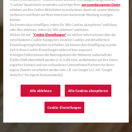
"Cookies" bezeichnet) verwenden und einige Ihrer
personenbezogenen Daten
erheben, um Ihre Online-Aktivitäten zu analysieren, damit wir unsere Website
verbessern und Ihnen auf Ihren Interessen basierende Werbung anzeigen
können.
Sie können dazu einwilligen, indem Sie "Alle Cookies akzeptieren" anklicken,
oder dies ablehnen, indem Sie "Alle ablehnen" anklicken.
Klicken Sie auf
"Cookie-Einstellungen"
um weitere Informationen über die
verschiedenen Cookie-Kategorien, einzelne Cookies und detailliertere
Einstellungsmöglichkeiten zu erhalten. Sie können Ihre Einwilligung zu jeder
Zeit in Ihren Cookie-Einstellungen widerruf bzw. anpassen.
In einigen Fällen können die Nutzungsdaten der Webseite außerhalb der
EU/des EWR übermittelt werden (z. B. in die USA, wo Behörden auf Ihre Daten
zugreifen können) und von verbundenen Unternehmen/Partnern für deren
eigene Zwecke verarbeitet werden (wie z. B. von Google LLC mit "Google
Analytics" für eigene Analysezwecke).
Alle ablehnen
Alle Cookies akzeptieren
Cookie-Einstellungen