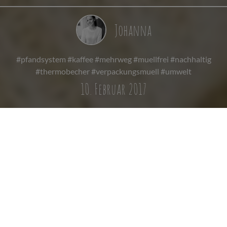
Johanna
#pfandsystem #kaffee #mehrweg #muellfrei #nachhaltig
#thermobecher #verpackungsmuell #umwelt
10. Februar 2017
NEUES PFANDSYSTEM
FÜR COFFEE TO GO
Ob auf dem Weg zur Arbeit, beim sonntäglichen Spaziergang
oder in der Uni – der Coffee-To-Go-Becher ist aus dem Alltag
fast so wenig wegzudenken wie das morgendliche