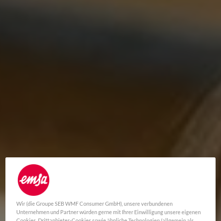
Wir (die Groupe SEB WMF Consumer GmbH), unsere verbundenen
Unternehmen und Partner würden gerne mit Ihrer Einwilligung unsere eigenen
Cookies, Drittanbieter-Cookies sowie ähnliche Technologien (allgemein als