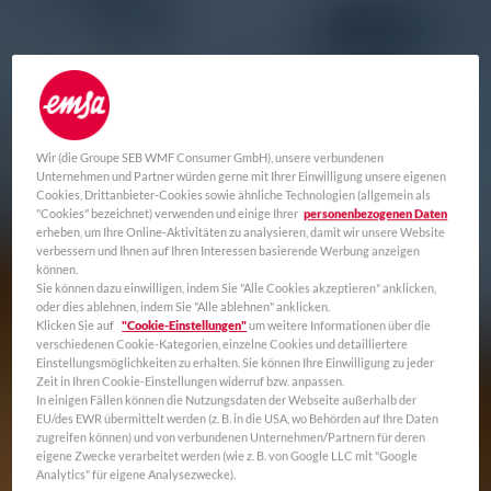
Wir (die Groupe SEB WMF Consumer GmbH), unsere verbundenen
Unternehmen und Partner würden gerne mit Ihrer Einwilligung unsere eigenen
Cookies, Drittanbieter-Cookies sowie ähnliche Technologien (allgemein als
"Cookies" bezeichnet) verwenden und einige Ihrer
personenbezogenen Daten
erheben, um Ihre Online-Aktivitäten zu analysieren, damit wir unsere Website
verbessern und Ihnen auf Ihren Interessen basierende Werbung anzeigen
können.
Sie können dazu einwilligen, indem Sie "Alle Cookies akzeptieren" anklicken,
oder dies ablehnen, indem Sie "Alle ablehnen" anklicken.
Klicken Sie auf
"Cookie-Einstellungen"
um weitere Informationen über die
verschiedenen Cookie-Kategorien, einzelne Cookies und detailliertere
Einstellungsmöglichkeiten zu erhalten. Sie können Ihre Einwilligung zu jeder
Zeit in Ihren Cookie-Einstellungen widerruf bzw. anpassen.
In einigen Fällen können die Nutzungsdaten der Webseite außerhalb der
EU/des EWR übermittelt werden (z. B. in die USA, wo Behörden auf Ihre Daten
zugreifen können) und von verbundenen Unternehmen/Partnern für deren
eigene Zwecke verarbeitet werden (wie z. B. von Google LLC mit "Google
Analytics" für eigene Analysezwecke).