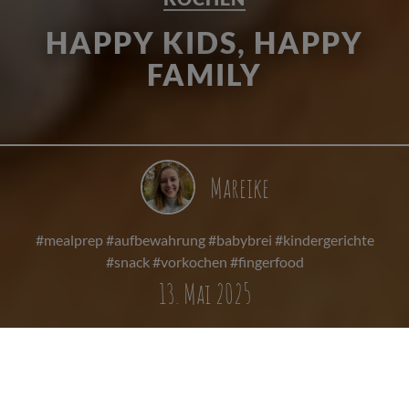
HAPPY KIDS, HAPPY
FAMILY
Mareike
#mealprep #aufbewahrung #babybrei #kindergerichte
#snack #vorkochen #fingerfood
13. Mai 2025
REZEPTIDEEN FÜR