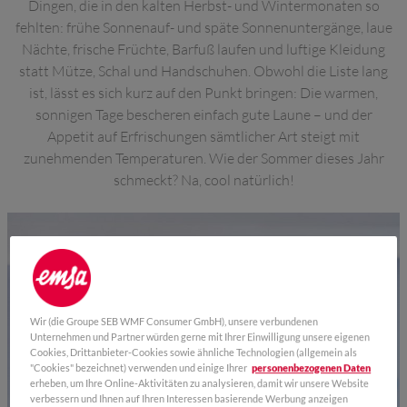
Dingen, die in den kalten Herbst- und Wintermonaten so
fehlten: frühe Sonnenauf- und späte Sonnenuntergänge, laue
Nächte, frische Früchte, Barfuß laufen und luftige Kleidung
statt Mütze, Schal und Handschuhen. Obwohl die Liste lang
ist, lässt es sich kurz auf den Punkt bringen: Die warmen,
sonnigen Tage bescheren einfach gute Laune – und der
Appetit auf Erfrischungen sämtlicher Art steigt mit
zunehmenden Temperaturen. Wie der Sommer dieses Jahr
schmeckt? Na, cool natürlich!
Wir (die Groupe SEB WMF Consumer GmbH), unsere verbundenen
Unternehmen und Partner würden gerne mit Ihrer Einwilligung unsere eigenen
Cookies, Drittanbieter-Cookies sowie ähnliche Technologien (allgemein als
"Cookies" bezeichnet) verwenden und einige Ihrer
personenbezogenen Daten
erheben, um Ihre Online-Aktivitäten zu analysieren, damit wir unsere Website
verbessern und Ihnen auf Ihren Interessen basierende Werbung anzeigen