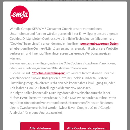
Wir (die Groupe SEB WMF Consumer GmbH), unsere verbundenen
Unternehmen und Partner würden gerne mit Ihrer Einwilligung unsere eigenen
Cookies, Drittanbieter-Cookies sowie ähnliche Technologien (allgemein als
"Cookies" bezeichnet) verwenden und einige Ihrer
personenbezogenen Daten
erheben, um Ihre Online-Aktivitäten zu analysieren, damit wir unsere Website
verbessern und Ihnen auf Ihren Interessen basierende Werbung anzeigen
können.
Sie können dazu einwilligen, indem Sie "Alle Cookies akzeptieren" anklicken,
oder dies ablehnen, indem Sie "Alle ablehnen" anklicken.
SMART KITCHEN
SUPERLINE
Klicken Sie auf
"Cookie-Einstellungen"
um weitere Informationen über die
verschiedenen Cookie-Kategorien, einzelne Cookies und detailliertere
Einstellungsmöglichkeiten zu erhalten. Sie können Ihre Einwilligung zu jeder
SPRITZSCHUTZ
ZITRUSPRESSE
Zeit in Ihren Cookie-Einstellungen widerruf bzw. anpassen.
In einigen Fällen können die Nutzungsdaten der Webseite außerhalb der
21 cm | 26 cm | 31 cm
0,4 L
EU/des EWR übermittelt werden (z. B. in die USA, wo Behörden auf Ihre Daten
zugreifen können) und von verbundenen Unternehmen/Partnern für deren
eigene Zwecke verarbeitet werden (wie z. B. von Google LLC mit "Google
Analytics" für eigene Analysezwecke).
Alle ablehnen
Alle Cookies akzeptieren