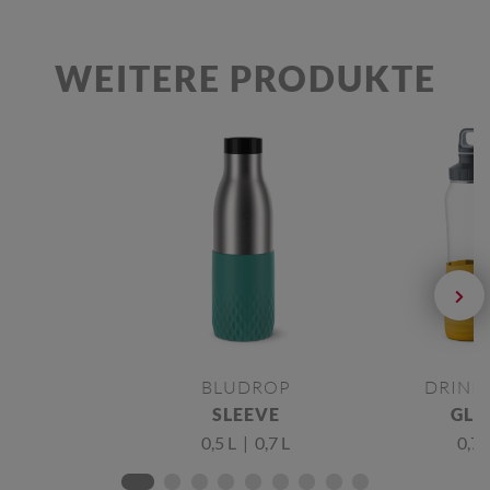
WEITERE PRODUKTE
BLUDROP
DRINK
SLEEVE
GLA
0,5 L | 0,7 L
0,7 