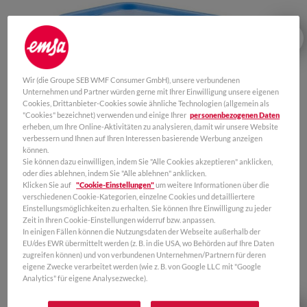
Wir (die Groupe SEB WMF Consumer GmbH), unsere verbundenen
Unternehmen und Partner würden gerne mit Ihrer Einwilligung unsere eigenen
Cookies, Drittanbieter-Cookies sowie ähnliche Technologien (allgemein als
"Cookies" bezeichnet) verwenden und einige Ihrer
personenbezogenen Daten
erheben, um Ihre Online-Aktivitäten zu analysieren, damit wir unsere Website
verbessern und Ihnen auf Ihren Interessen basierende Werbung anzeigen
können.
Sie können dazu einwilligen, indem Sie "Alle Cookies akzeptieren" anklicken,
oder dies ablehnen, indem Sie "Alle ablehnen" anklicken.
Klicken Sie auf
"Cookie-Einstellungen"
um weitere Informationen über die
verschiedenen Cookie-Kategorien, einzelne Cookies und detailliertere
Einstellungsmöglichkeiten zu erhalten. Sie können Ihre Einwilligung zu jeder
Zeit in Ihren Cookie-Einstellungen widerruf bzw. anpassen.
In einigen Fällen können die Nutzungsdaten der Webseite außerhalb der
EU/des EWR übermittelt werden (z. B. in die USA, wo Behörden auf Ihre Daten
zugreifen können) und von verbundenen Unternehmen/Partnern für deren
KAUFEN
eigene Zwecke verarbeitet werden (wie z. B. von Google LLC mit "Google
Analytics" für eigene Analysezwecke).
0,55 L
0,8 L
1,0 L