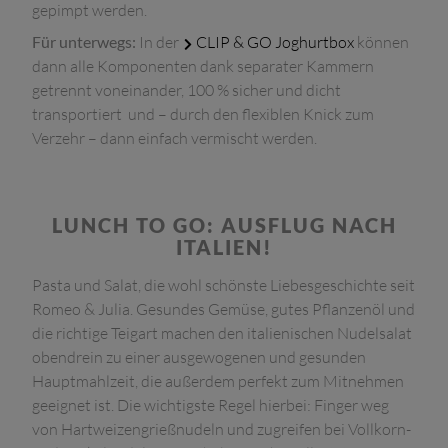
gepimpt werden.
Für unterwegs:
In der
CLIP & GO Joghurtbox
können
dann alle Komponenten dank separater Kammern
getrennt voneinander, 100 % sicher und dicht
transportiert und – durch den flexiblen Knick zum
Verzehr – dann einfach vermischt werden.
LUNCH TO GO: AUSFLUG NACH
ITALIEN!
Pasta und Salat, die wohl schönste Liebesgeschichte seit
Romeo & Julia. Gesundes Gemüse, gutes Pflanzenöl und
die richtige Teigart machen den italienischen Nudelsalat
obendrein zu einer ausgewogenen und gesunden
Hauptmahlzeit, die außerdem perfekt zum Mitnehmen
geeignet ist. Die wichtigste Regel hierbei: Finger weg
von Hartweizengrießnudeln und zugreifen bei Vollkorn-