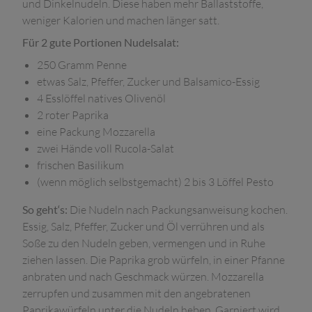
und Dinkelnudeln. Diese haben mehr Ballaststoffe,
weniger Kalorien und machen länger satt.
Für 2 gute Portionen Nudelsalat:
250 Gramm Penne
etwas Salz, Pfeffer, Zucker und Balsamico-Essig
4 Esslöffel natives Olivenöl
2 roter Paprika
eine Packung Mozzarella
zwei Hände voll Rucola-Salat
frischen Basilikum
(wenn möglich selbstgemacht) 2 bis 3 Löffel Pesto
So geht‘s:
Die Nudeln nach Packungsanweisung kochen.
Essig, Salz, Pfeffer, Zucker und Öl verrühren und als
Soße zu den Nudeln geben, vermengen und in Ruhe
ziehen lassen. Die Paprika grob würfeln, in einer Pfanne
anbraten und nach Geschmack würzen. Mozzarella
zerrupfen und zusammen mit den angebratenen
Paprikawürfeln unter die Nudeln heben. Garniert wird