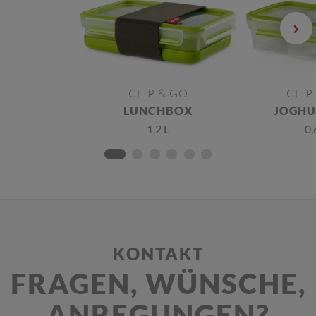
CLIP & GO
CLIP
LUNCHBOX
JOGHU
1,2 L
0,
KONTAKT
FRAGEN, WÜNSCHE,
ANREGUNGEN?