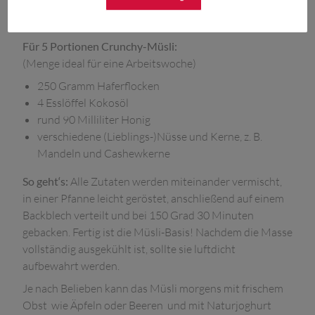
können. Aber auch zu Hause ist ein gesundes
Frühstücks-Müsli schnell selbstgemacht.
Für 5 Portionen Crunchy-Müsli:
(Menge ideal für eine Arbeitswoche)
250 Gramm Haferflocken
4 Esslöffel Kokosöl
rund 90 Milliliter Honig
verschiedene (Lieblings-)Nüsse und Kerne, z. B.
Mandeln und Cashewkerne
So geht‘s:
Alle Zutaten werden miteinander vermischt,
in einer Pfanne leicht geröstet, anschließend auf einem
Backblech verteilt und bei 150 Grad 30 Minuten
gebacken. Fertig ist die Müsli-Basis! Nachdem die Masse
vollständig ausgekühlt ist, sollte sie luftdicht
aufbewahrt werden.
Je nach Belieben kann das Müsli morgens mit frischem
Obst wie Äpfeln oder Beeren und mit Naturjoghurt