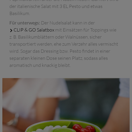
der italienische Salat mit 3 EL Pesto und etwas
Basilikum.
Für unterwegs:
Der Nudelsalat kann in der
CLIP & GO Salatbox
mit Einsätzen für Toppings wie
z. B. Basilikumblättern oder Walnüssen, sicher
transportiert werden, ehe zum Verzehr alles vermischt
wird. Sogar das Dressing bzw. Pesto findet in einer
separaten kleinen Dose seinen Platz, sodass alles
aromatisch und knackig bleibt.