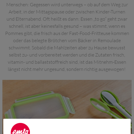
Menschen: Gegessen wird unterwegs – ob auf dem Weg zur
Arbeit, in der Mittagspause oder zwischen Kinder-Turnen
und Elternabend. Oft heißt es dann: Essen „to go“ geht zwar
schnell, ist aber keinesfalls gesund – was stimmt, wenn es
Pommes gibt, die frisch aus der Fast-Food-Fritteuse kommen
oder das belegte Brötchen vom Bäcker in Remoulade
schwimmt. Sobald die Mahlzeiten aber zu Hause bewusst
selbst zu- und vorbereitet werden und die Zutaten frisch,
vitamin- und ballaststoffreich sind, ist das Mitnehm-Essen
längst nicht mehr ungesund, sondern richtig ausgewogen!