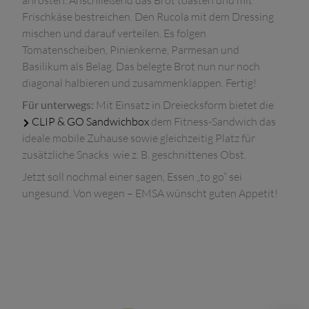
anrösten. Anschließend das Brot toasten und mit
Frischkäse bestreichen. Den Rucola mit dem Dressing
mischen und darauf verteilen. Es folgen
Tomatenscheiben, Pinienkerne, Parmesan und
Basilikum als Belag. Das belegte Brot nun nur noch
diagonal halbieren und zusammenklappen. Fertig!
Für unterwegs:
Mit Einsatz in Dreiecksform bietet die
CLIP & GO Sandwichbox
dem Fitness-Sandwich das
ideale mobile Zuhause sowie gleichzeitig Platz für
zusätzliche Snacks wie z. B. geschnittenes Obst.
Jetzt soll nochmal einer sagen, Essen „to go“ sei
ungesund. Von wegen – EMSA wünscht guten Appetit!