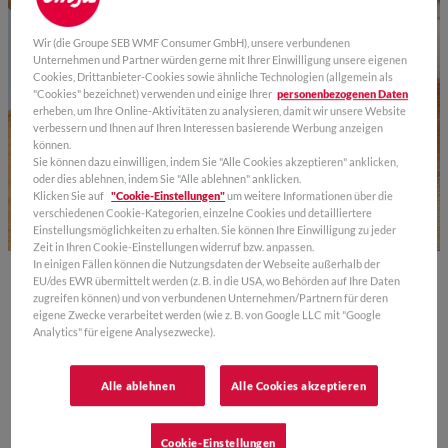
Wir (die Groupe SEB WMF Consumer GmbH), unsere verbundenen
Unternehmen und Partner würden gerne mit Ihrer Einwilligung unsere eigenen
Cookies, Drittanbieter-Cookies sowie ähnliche Technologien (allgemein als
"Cookies" bezeichnet) verwenden und einige Ihrer
personenbezogenen Daten
erheben, um Ihre Online-Aktivitäten zu analysieren, damit wir unsere Website
verbessern und Ihnen auf Ihren Interessen basierende Werbung anzeigen
können.
Sie können dazu einwilligen, indem Sie "Alle Cookies akzeptieren" anklicken,
oder dies ablehnen, indem Sie "Alle ablehnen" anklicken.
Klicken Sie auf
"Cookie-Einstellungen"
um weitere Informationen über die
verschiedenen Cookie-Kategorien, einzelne Cookies und detailliertere
Einstellungsmöglichkeiten zu erhalten. Sie können Ihre Einwilligung zu jeder
Zeit in Ihren Cookie-Einstellungen widerruf bzw. anpassen.
In einigen Fällen können die Nutzungsdaten der Webseite außerhalb der
EU/des EWR übermittelt werden (z. B. in die USA, wo Behörden auf Ihre Daten
FRÜHSTÜCK TO GO: IT’S MÜSLI-
zugreifen können) und von verbundenen Unternehmen/Partnern für deren
eigene Zwecke verarbeitet werden (wie z. B. von Google LLC mit "Google
TIME!
Analytics" für eigene Analysezwecke).
Während Müsli lange Zeit als „öko“ galt, gibt es
mittlerweile nicht nur zahlreiche Variationen, sondern
Alle ablehnen
Alle Cookies akzeptieren
sogar eigene Läden, so genannte „Müsli-Bars“, in denen
Kunden ihre eigenen Kreationen zusammenstellen
Cookie-Einstellungen