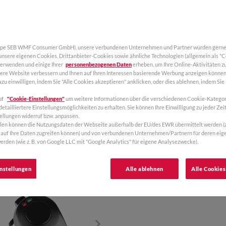
upe SEB WMF Consumer GmbH), unsere verbundenen Unternehmen und Partner würden gerne 
 unsere eigenen Cookies, Drittanbieter-Cookies sowie ähnliche Technologien (allgemein als "
verwenden und einige Ihrer
personenbezogenen Daten
erheben, um Ihre Online-Aktivitäten zu
sere Website verbessern und Ihnen auf Ihren Interessen basierende Werbung anzeigen können
KAUFEN
zu einwilligen, indem Sie "Alle Cookies akzeptieren" anklicken, oder dies ablehnen, indem Sie
uf
"Cookie-Einstellungen"
um weitere Informationen über die verschiedenen Cookie-Kategor
etailliertere Einstellungsmöglichkeiten zu erhalten. Sie können Ihre Einwilligung zu jeder Zeit
ellungen widerruf bzw. anpassen.
llen können die Nutzungsdaten der Webseite außerhalb der EU/des EWR übermittelt werden (z. 
PRODUKT INFORMATIO
auf Ihre Daten zugreifen können) und von verbundenen Unternehmen/Partnern für deren ei
erden (wie z. B. von Google LLC mit "Google Analytics" für eigene Analysezwecke).
nstellungen
Alle ablehnen
Alle Cookies