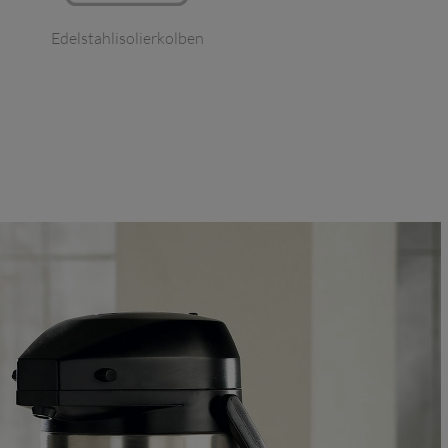
Edelstahlisolierkolben