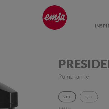
INSP
PRESID
Pumpkanne
2,0 L
3,0 L
FARBEN: