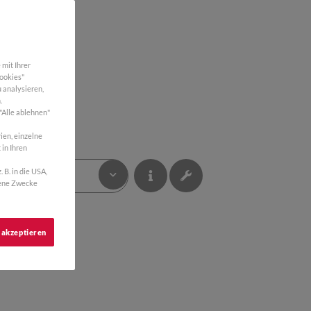
mit Ihrer
Cookies"
 analysieren,
.
 "Alle ablehnen"
ien, einzelne
 in Ihren
B. in die USA,
NEN
gene Zwecke
 akzeptieren