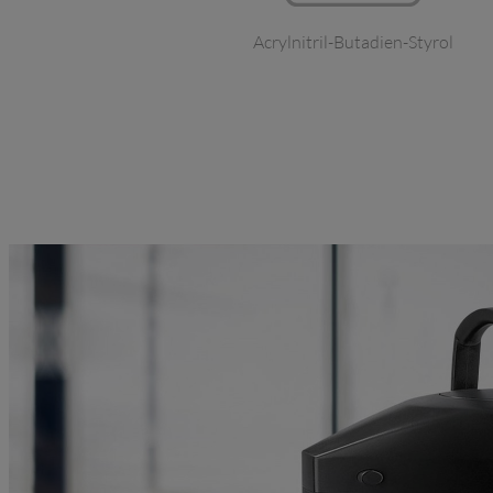
Acrylnitril-Butadien-Styrol