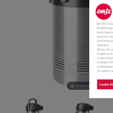
Wir (die Gro
Einwilligung
bezeichnet) 
damit wir un
Sie können da
anklicken.
Klicken Sie a
Cookies und d
Cookie-Einst
In einigen Fä
wo Behörden 
verarbeitet w
Cookie-Ei
Hover to zoom