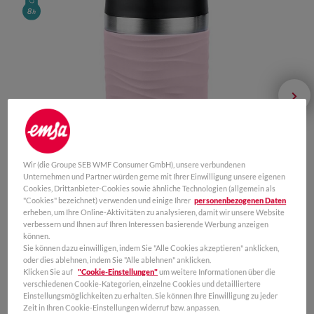
Wir (die Groupe SEB WMF Consumer GmbH), unsere verbundenen
Unternehmen und Partner würden gerne mit Ihrer Einwilligung unsere eigenen
Cookies, Drittanbieter-Cookies sowie ähnliche Technologien (allgemein als
"Cookies" bezeichnet) verwenden und einige Ihrer
personenbezogenen Daten
erheben, um Ihre Online-Aktivitäten zu analysieren, damit wir unsere Website
verbessern und Ihnen auf Ihren Interessen basierende Werbung anzeigen
können.
Sie können dazu einwilligen, indem Sie "Alle Cookies akzeptieren" anklicken,
oder dies ablehnen, indem Sie "Alle ablehnen" anklicken.
Klicken Sie auf
"Cookie-Einstellungen"
um weitere Informationen über die
verschiedenen Cookie-Kategorien, einzelne Cookies und detailliertere
Einstellungsmöglichkeiten zu erhalten. Sie können Ihre Einwilligung zu jeder
Zeit in Ihren Cookie-Einstellungen widerruf bzw. anpassen.