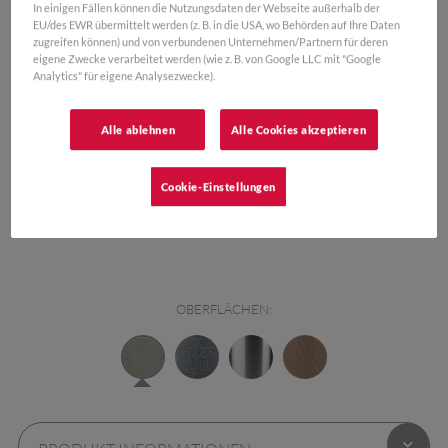
KAUFEN
In einigen Fällen können die Nutzungsdaten der Webseite außerhalb der
EU/des EWR übermittelt werden (z. B. in die USA, wo Behörden auf Ihre Daten
zugreifen können) und von verbundenen Unternehmen/Partnern für deren
eigene Zwecke verarbeitet werden (wie z. B. von Google LLC mit "Google
0,36 L
0,5 L
Analytics" für eigene Analysezwecke).
Alle ablehnen
Alle Cookies akzeptieren
FARBEN:
Cookie-Einstellungen
OBERFLÄCHEN: