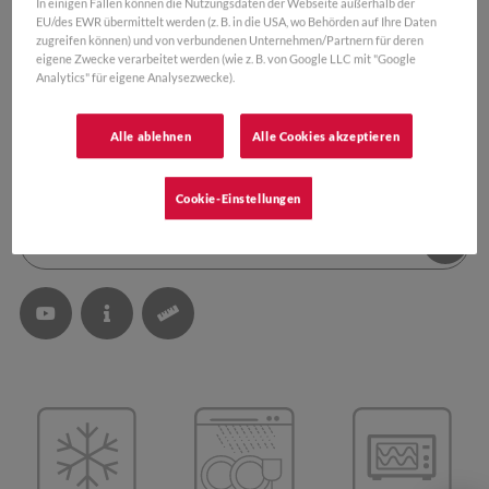
In einigen Fällen können die Nutzungsdaten der Webseite außerhalb der
EU/des EWR übermittelt werden (z. B. in die USA, wo Behörden auf Ihre Daten
zugreifen können) und von verbundenen Unternehmen/Partnern für deren
eigene Zwecke verarbeitet werden (wie z. B. von Google LLC mit "Google
Analytics" für eigene Analysezwecke).
FARBEN:
Alle ablehnen
Alle Cookies akzeptieren
Cookie-Einstellungen
PRODUKT INFORMATIONEN