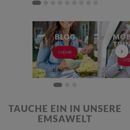
BLOG
MOB
TRI
MEHR
ME
TAUCHE EIN IN UNSERE
EMSAWELT