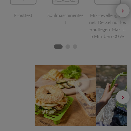
Frostfest
Spülmaschinenfes
Mikrowellengeeig
t
net. Deckel nur los
e auflegen. Max. 1.
5 Min. bei 600 W.