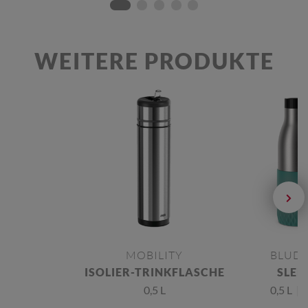
WEITERE PRODUKTE
MOBILITY
BLUD
ISOLIER-TRINKFLASCHE
SLEE
0,5 L
0,5 L | 