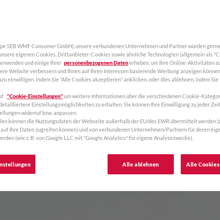
upe SEB WMF Consumer GmbH), unsere verbundenen Unternehmen und Partner würden gerne 
 unsere eigenen Cookies, Drittanbieter-Cookies sowie ähnliche Technologien (allgemein als "
verwenden und einige Ihrer
personenbezogenen Daten
erheben, um Ihre Online-Aktivitäten zu
sere Website verbessern und Ihnen auf Ihren Interessen basierende Werbung anzeigen können
zu einwilligen, indem Sie "Alle Cookies akzeptieren" anklicken, oder dies ablehnen, indem Sie
uf
"Cookie-Einstellungen"
um weitere Informationen über die verschiedenen Cookie-Kategor
etailliertere Einstellungsmöglichkeiten zu erhalten. Sie können Ihre Einwilligung zu jeder Zeit
ellungen widerruf bzw. anpassen.
llen können die Nutzungsdaten der Webseite außerhalb der EU/des EWR übermittelt werden (z. 
auf Ihre Daten zugreifen können) und von verbundenen Unternehmen/Partnern für deren ei
erden (wie z. B. von Google LLC mit "Google Analytics" für eigene Analysezwecke).
nstellungen
Alle ablehnen
Alle Cookies