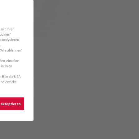
mit Ihrer
Cookies"
 analysieren,
.
 "Alle ablehnen"
ien, einzelne
 in Ihren
B. in die USA,
gene Zwecke
 akzeptieren