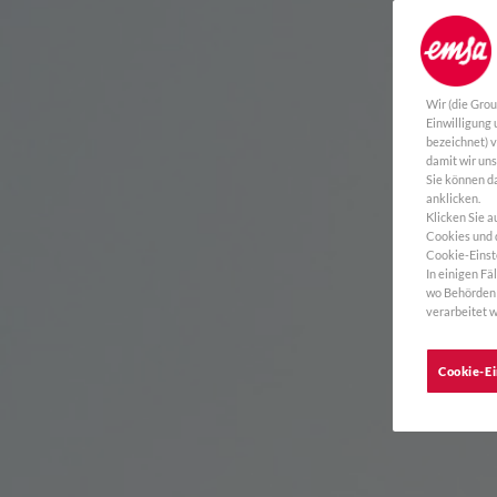
Wir (die Gro
Einwilligung
bezeichnet) 
damit wir un
Sie können da
anklicken.
Klicken Sie a
Cookies und d
Cookie-Einst
In einigen Fä
wo Behörden 
verarbeitet w
Cookie-Ei