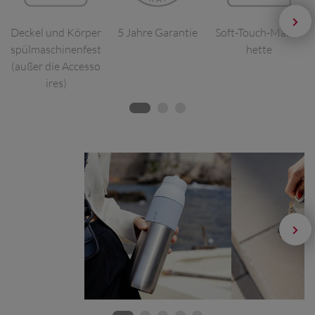
Deckel und Körper
5 Jahre Garantie
Soft-Touch-Mansc
spülmaschinenfest
hette
(außer die Accesso
ires)