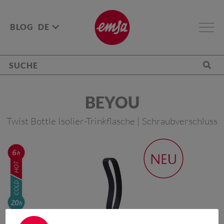
BLOG
DE
BEYOU
Twist Bottle Isolier-Trinkflasche | Schraubverschluss