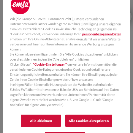
Wir (die Groupe SEB WMF Consumer GmbH), unsere verbundenen
Unternehmen und Partner würden gerne mit Ihrer Einwilligung unsere eigenen
Cookies, Drittanbieter-Cookies sowie ähnliche Technologien (allgemein als
"Cookies" bezeichnet) verwenden und einige Ihrer
personenbezogenen Daten
erheben, um Ihre Online-Aktivitäten zu analysieren, damit wir unsere Website
verbessern und Ihnen auf Ihren Interessen basierende Werbung anzeigen
können.
Sie können dazu einwilligen, indem Sie "Alle Cookies akzeptieren" anklicken,
oder dies ablehnen, indem Sie "Alle ablehnen" anklicken.
Klicken Sie auf
"Cookie-Einstellungen"
um weitere Informationen über die
verschiedenen Cookie-Kategorien, einzelne Cookies und detailliertere
Einstellungsmöglichkeiten zu erhalten. Sie können Ihre Einwilligung zu jeder
Zeit in Ihren Cookie-Einstellungen widerruf bzw. anpassen.
In einigen Fällen können die Nutzungsdaten der Webseite außerhalb der
EU/des EWR übermittelt werden (z. B. in die USA, wo Behörden auf Ihre Daten
zugreifen können) und von verbundenen Unternehmen/Partnern für deren
eigene Zwecke verarbeitet werden (wie z. B. von Google LLC mit "Google
Analytics" für eigene Analysezwecke).
KAUFEN
Alle ablehnen
Alle Cookies akzeptieren
0,5L
0,7 L