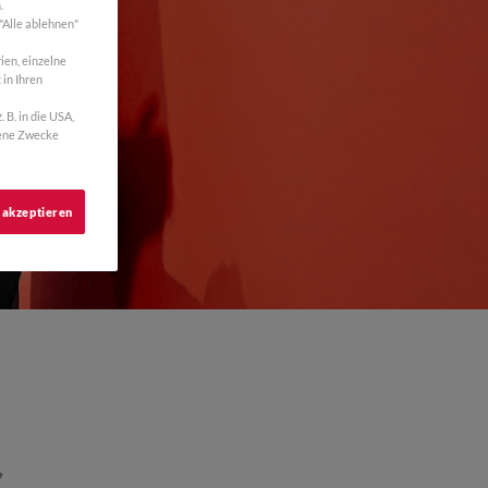
.
 "Alle ablehnen"
ien, einzelne
 in Ihren
B. in die USA,
gene Zwecke
 akzeptieren