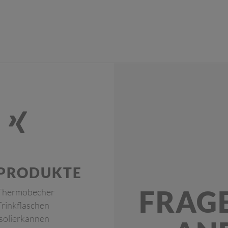
PRODUKTE
FRAG
Thermobecher
Trinkflaschen
Isolierkannen