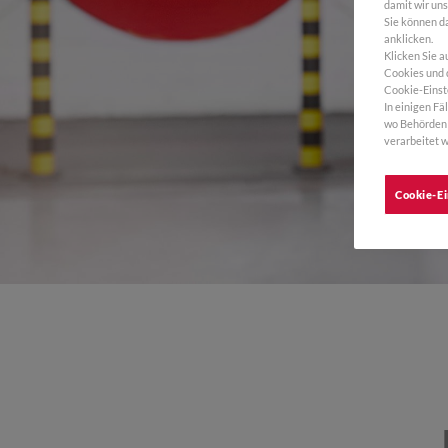
damit wir un
Sie können da
anklicken.
Klicken Sie a
Cookies und d
Cookie-Einst
In einigen Fä
wo Behörden 
verarbeitet w
Cookie-Ei