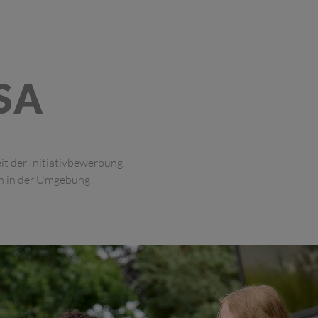
SA
it der Initiativbewerbung.
n in der Umgebung!