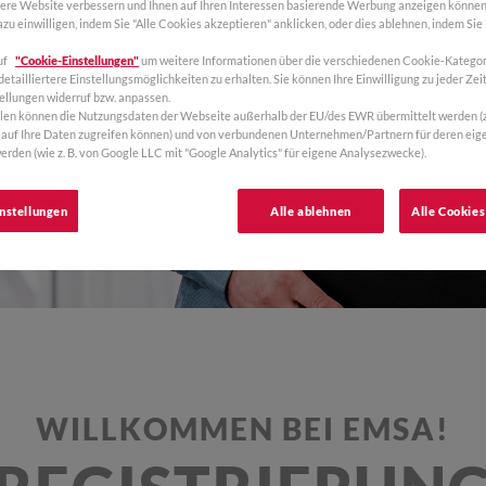
sere Website verbessern und Ihnen auf Ihren Interessen basierende Werbung anzeigen können
ARBEITEN BEI EMSA
zu einwilligen, indem Sie "Alle Cookies akzeptieren" anklicken, oder dies ablehnen, indem Sie
uf
"Cookie-Einstellungen"
um weitere Informationen über die verschiedenen Cookie-Kategor
etailliertere Einstellungsmöglichkeiten zu erhalten. Sie können Ihre Einwilligung zu jeder Zeit
ellungen widerruf bzw. anpassen.
llen können die Nutzungsdaten der Webseite außerhalb der EU/des EWR übermittelt werden (z. 
auf Ihre Daten zugreifen können) und von verbundenen Unternehmen/Partnern für deren ei
erden (wie z. B. von Google LLC mit "Google Analytics" für eigene Analysezwecke).
nstellungen
Alle ablehnen
Alle Cookies
WILLKOMMEN BEI EMSA!