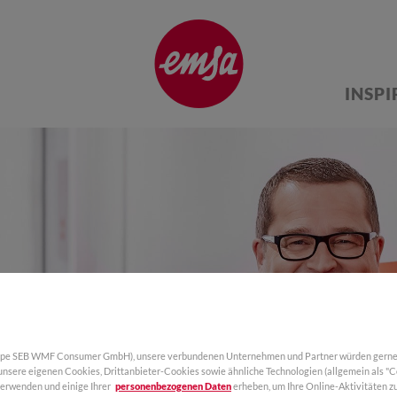
INSP
INITIATIVBEWERBUN
upe SEB WMF Consumer GmbH), unsere verbundenen Unternehmen und Partner würden gerne 
 unsere eigenen Cookies, Drittanbieter-Cookies sowie ähnliche Technologien (allgemein als "
verwenden und einige Ihrer
personenbezogenen Daten
erheben, um Ihre Online-Aktivitäten zu