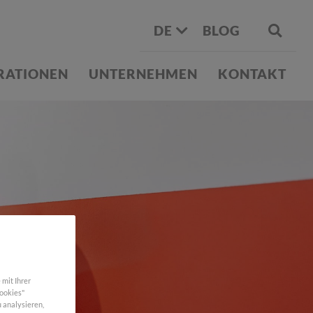
DE
BLOG
IRATIONEN
UNTERNEHMEN
KONTAKT
G
mit Ihrer
Cookies"
 analysieren,