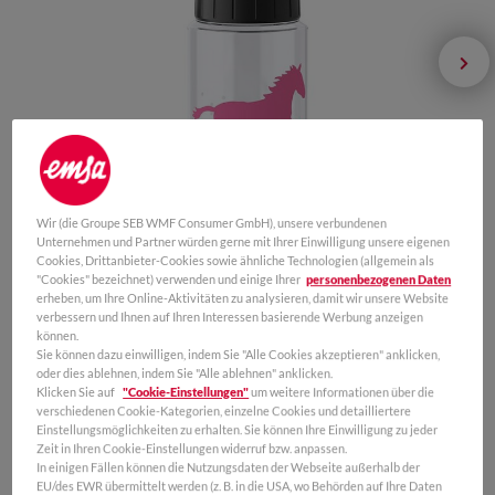
Wir (die Groupe SEB WMF Consumer GmbH), unsere verbundenen
Unternehmen und Partner würden gerne mit Ihrer Einwilligung unsere eigenen
Cookies, Drittanbieter-Cookies sowie ähnliche Technologien (allgemein als
"Cookies" bezeichnet) verwenden und einige Ihrer
personenbezogenen Daten
erheben, um Ihre Online-Aktivitäten zu analysieren, damit wir unsere Website
verbessern und Ihnen auf Ihren Interessen basierende Werbung anzeigen
können.
Sie können dazu einwilligen, indem Sie "Alle Cookies akzeptieren" anklicken,
oder dies ablehnen, indem Sie "Alle ablehnen" anklicken.
Klicken Sie auf
"Cookie-Einstellungen"
um weitere Informationen über die
verschiedenen Cookie-Kategorien, einzelne Cookies und detailliertere
KAUFEN
Einstellungsmöglichkeiten zu erhalten. Sie können Ihre Einwilligung zu jeder
Zeit in Ihren Cookie-Einstellungen widerruf bzw. anpassen.
In einigen Fällen können die Nutzungsdaten der Webseite außerhalb der
EU/des EWR übermittelt werden (z. B. in die USA, wo Behörden auf Ihre Daten
0,5 L