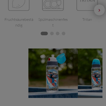
Fruchtsäurebestä
Spülmaschinenfes
Tritan
ndig
t