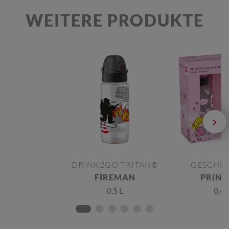
WEITERE PRODUKTE
DRINK2GO TRITAN®
GESCHE
FIREMAN
PRINC
0,5 L
0,4 