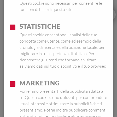
Questi cookie sono necessari per consentire le
funzioni di base di questo sito.
STATISTICHE
Questi cookie consentono l'analisi della tua
condotta come utente, come ad esempio della
cronologia di ricerca e della posizione locale, per
migliorare la tua esperienza di utilizzo. Per
riconoscere gli utenti che tornano a visitarci,
salviamo dati sul tuo dispositivo e il tuo browser.
MARKETING
Vorremmo presentarti della pubblicità adatta a
Trova un rivenditore
te. Questi cookie sono utilizzati per comprendere
i tuoi interessi e ottimizzare la pubblicità che ti
presentiamo. Potrai inoltre pubblicare commenti
1,9 L
sul nostro sito e condividere alcune pagine sui