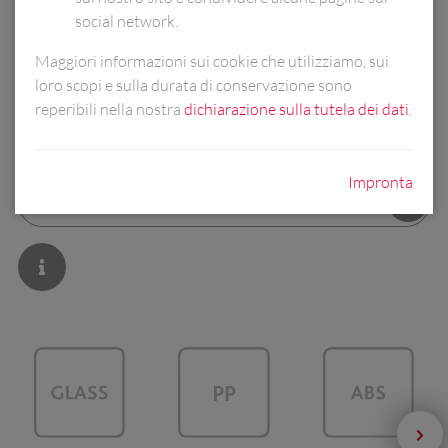
social network.
COLORI:
Maggiori informazioni sui cookie che utilizziamo, sui
loro scopi e sulla durata di conservazione sono
reperibili nella nostra
dichiarazione sulla tutela dei dati
.
Impronta
INFORMAZIONI SUL PRODOTTO