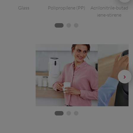
Glass
Polipropilene (PP)
Acrilonitrile-butad
iene-stirene