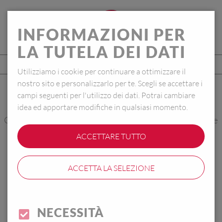
IT
INFORMAZIONI PER
LA TUTELA DEI DATI
Utilizziamo i cookie per continuare a ottimizzare il
nostro sito e personalizzarlo per te. Scegli se accettare i
campi seguenti per l'utilizzo dei dati. Potrai cambiare
PONZA
idea ed apportare modifiche in qualsiasi momento.
Caraffa termica a pompa | Comfort Press-Technologie
ACCETTARE TUTTO
ACCETTA LA SELEZIONE
NECESSITÀ