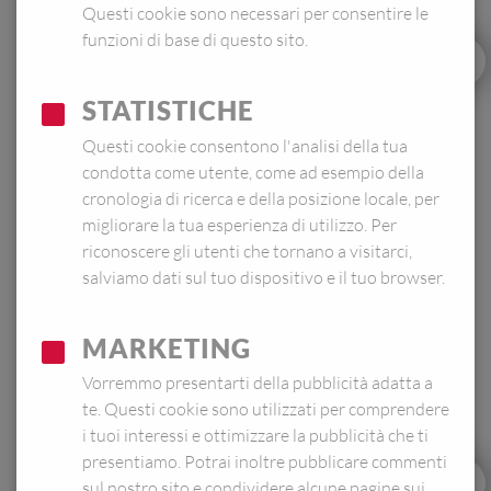
Questi cookie sono necessari per consentire le
funzioni di base di questo sito.
STATISTICHE
Questi cookie consentono l'analisi della tua
condotta come utente, come ad esempio della
cronologia di ricerca e della posizione locale, per
migliorare la tua esperienza di utilizzo. Per
riconoscere gli utenti che tornano a visitarci,
salviamo dati sul tuo dispositivo e il tuo browser.
MARKETING
Vorremmo presentarti della pubblicità adatta a
Trova un rivenditore
te. Questi cookie sono utilizzati per comprendere
i tuoi interessi e ottimizzare la pubblicità che ti
presentiamo. Potrai inoltre pubblicare commenti
0,3 L
0,6 L
1,0 L
sul nostro sito e condividere alcune pagine sui