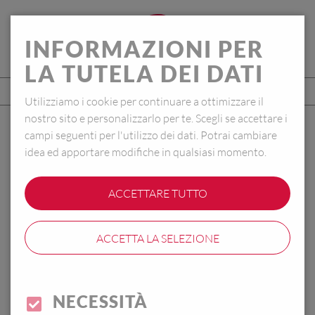
IT
INFORMAZIONI PER
LA TUTELA DEI DATI
Utilizziamo i cookie per continuare a ottimizzare il
nostro sito e personalizzarlo per te. Scegli se accettare i
campi seguenti per l'utilizzo dei dati. Potrai cambiare
ELEGANZA
idea ed apportare modifiche in qualsiasi momento.
Caraffa termica | Chiusura EASY OPEN
ACCETTARE TUTTO
ACCETTA LA SELEZIONE
NECESSITÀ