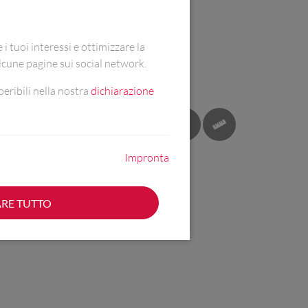
 tuoi interessi e ottimizzare la
lcune pagine sui social network.
eribili nella nostra
dichiarazione
ODOTTO
Impronta
RE TUTTO