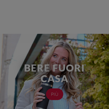
BERE FUORI
CASA
PIÙ