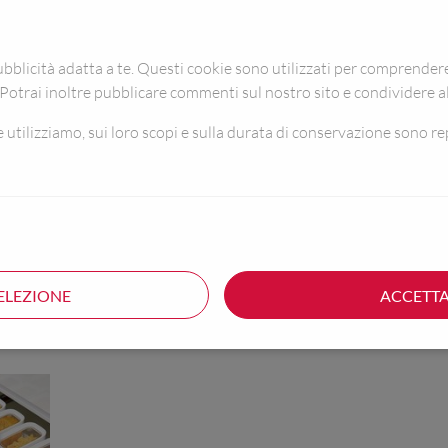
blicità adatta a te. Questi cookie sono utilizzati per comprendere i
 Potrai inoltre pubblicare commenti sul nostro sito e condividere a
utilizziamo, sui loro scopi e sulla durata di conservazione sono rep
INFORMAZIONI SUL PR
ELEZIONE
ACCETTA