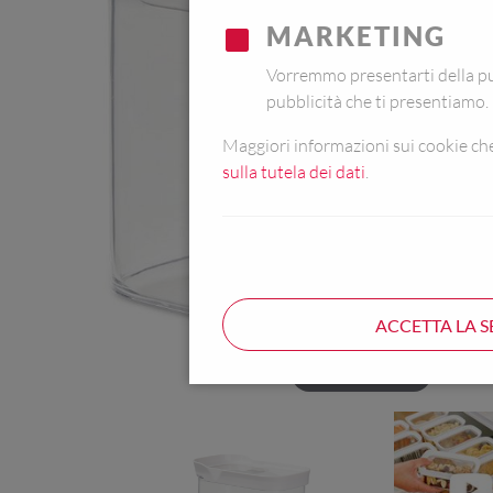
MARKETING
Vorremmo presentarti della pub
pubblicità che ti presentiamo.
Maggiori informazioni sui cookie che 
sulla tutela dei dati
.
ACCETTA LA S
Hover to zoom