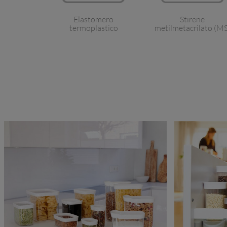
Elastomero
Stirene
termoplastico
metilmetacrilato (MS