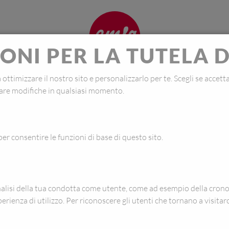
NI PER LA TUTELA D
ottimizzare il nostro sito e personalizzarlo per te. Scegli se accetta
tare modifiche in qualsiasi momento.
OPTIMA
er consentire le funzioni di base di questo sito.
Dry food storage c
lisi della tua condotta come utente, come ad esempio della cronolo
perienza di utilizzo. Per riconoscere gli utenti che tornano a visitar
1,00 L
1,60 L
COLORI: