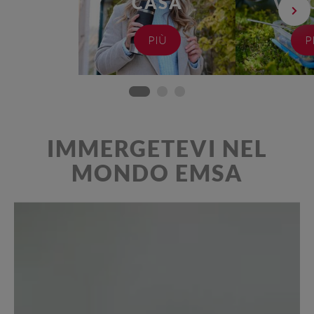
CASA
VIA
PIÙ
P
IMMERGETEVI NEL
MONDO EMSA