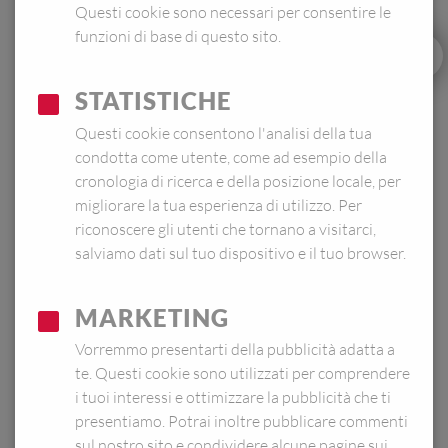
Questi cookie sono necessari per consentire le
funzioni di base di questo sito.
STATISTICHE
Questi cookie consentono l'analisi della tua
condotta come utente, come ad esempio della
cronologia di ricerca e della posizione locale, per
migliorare la tua esperienza di utilizzo. Per
riconoscere gli utenti che tornano a visitarci,
salviamo dati sul tuo dispositivo e il tuo browser.
MARKETING
Vorremmo presentarti della pubblicità adatta a
Trova un rivenditore
te. Questi cookie sono utilizzati per comprendere
i tuoi interessi e ottimizzare la pubblicità che ti
COLORI:
presentiamo. Potrai inoltre pubblicare commenti
sul nostro sito e condividere alcune pagine sui