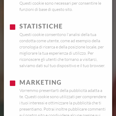
Questi cookie sono necessari per consentire le
funzioni di base di questo sito.
STATISTICHE
Questi cookie consentono l'analisi della tua
condotta come utente, come ad esempio della
cronologia di ricerca e della posizione locale, per
migliorare la tua esperienza di utilizzo. Per
riconoscere gli utenti che tornano a visitarci,
salviamo dati sul tuo dispositivo e il tuo browser.
MARKETING
Vorremmo presentarti della pubblicità adatta a
te. Questi cookie sono utilizzati per comprendere
i tuoi interessi e ottimizzare la pubblicità che ti
presentiamo. Potrai inoltre pubblicare commenti
sul nostro sito e condividere alcune pagine sui